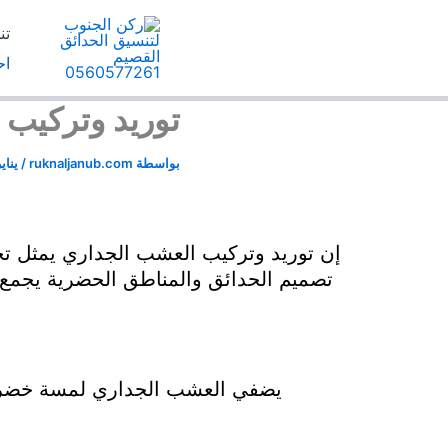
خطي
تن
لى
اح
لمحتوى
توريد وتركيب
بواسطة
ruknaljanub.com
/
يناير 8, 
إن توريد وتركيب العشب الجداري يمثل تحول
تصميم الحدائق والمناطق الحضرية يجمع بين
يضفي العشب الجداري لمسة خضراء ج