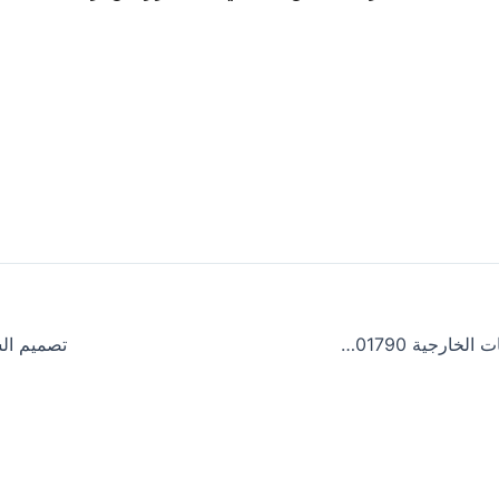
تصميم المظلات والجلسات الخارجية 0558001790
تصميم الش