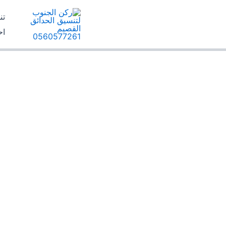
خطي
تن
لى
اح
لمحتوى